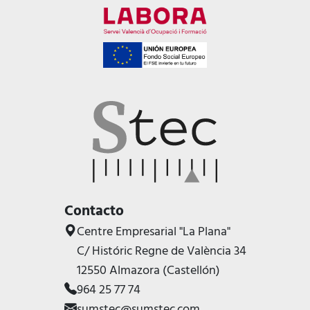
Contacto
Centre Empresarial "La Plana"
C/ Históric Regne de València 34
12550 Almazora (Castellón)
964 25 77 74
sumstec@sumstec.com